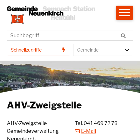
Navigieren in Neuenkirch
Schnellnavigation
Hauptnavigation
Suchbegriff
Suche star
Schnellzugriffe
Gemeindenavigatio
Schnellzugriffe
Gemeinde
AHV-Zweigstelle
Adresse
AHV-Zweigstelle
Tel.
041 469 72 78
Gemeindeverwaltung
E-Mail
Neuenkirch