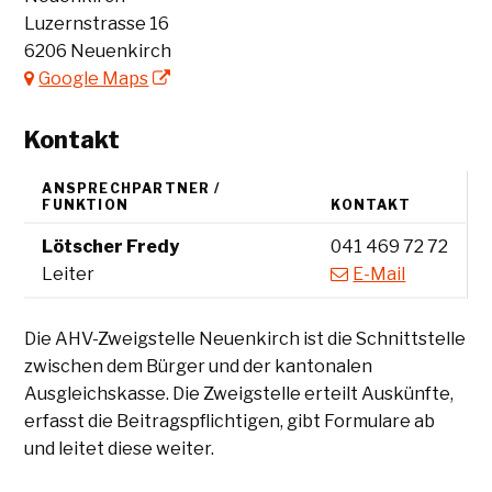
Luzernstrasse 16
6206 Neuenkirch
Google Maps
Kontakt
ANSPRECHPARTNER /
FUNKTION
KONTAKT
Funktion
Zentrale
Lötscher
Fredy
041 469 72 72
Leiter
E-Mail
Beschreibung AHV-Zweigstelle
Die AHV-Zweigstelle Neuenkirch ist die Schnittstelle
zwischen dem Bürger und der kantonalen
Ausgleichskasse. Die Zweigstelle erteilt Auskünfte,
erfasst die Beitragspflichtigen, gibt Formulare ab
und leitet diese weiter.