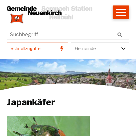
Navigieren in Neuenkirch
Schnellnavigation
Hauptnavigation
Suchbegriff
Suche star
Schnellzugriffe
Gemeindenavigatio
Schnellzugriffe
Gemeinde
Japankäfer