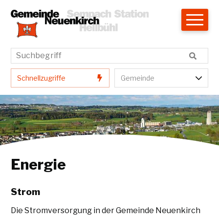
Navigieren in Neuenkirch
Schnellnavigation
Hauptnavigation
Suchbegriff
Suche star
Schnellzugriffe
Gemeindenavigatio
Schnellzugriffe
Gemeinde
Energie
Strom
Die Stromversorgung in der Gemeinde Neuenkirch