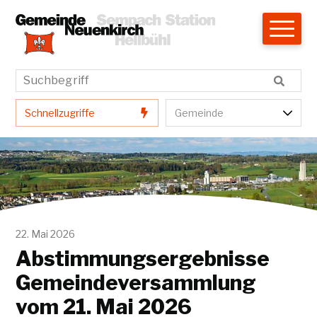
Navigieren in Neuenkirch
Schnellnavigation
Hauptnavigation
Suchbegriff
Suche star
Schnellzugriffe
Gemeindenavigatio
Schnellzugriffe
Gemeinde
22. Mai 2026
Abstimmungsergebnisse
Gemeindeversammlung
vom 21. Mai 2026