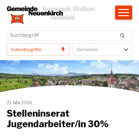
Navigieren in Neuenkirch
Schnellnavigation
Hauptnavigation
Suchbegriff
Suche star
Schnellzugriffe
Gemeindenavigatio
Schnellzugriffe
Gemeinde
21. Mai 2026
Stelleninserat
Jugendarbeiter/in 30%