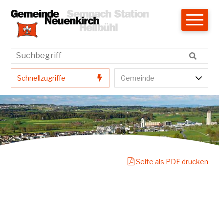
Navigieren in Neuenkirch
Schnellnavigation
Hauptnavigation
Suchbegriff
Suche star
Schnellzugriffe
Gemeindenavigatio
Schnellzugriffe
Gemeinde
Seite als PDF drucken